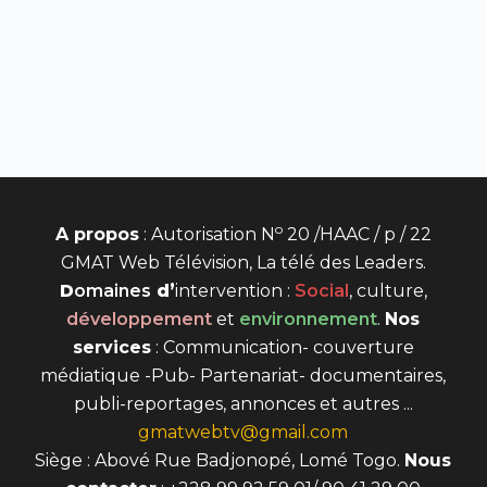
o
A propos
: Autorisation N
20 /HAAC / p / 22
GMAT Web Télévision, La télé des Leaders.
D
omaines
d’
intervention
:
Social
, culture,
développement
et
environnement
.
Nos
services
: Communication- couverture
médiatique -Pub- Partenariat- documentaires,
publi-reportages, annonces et autres ...
gmatwebtv@gmail.com
Siège : Abové Rue Badjonopé, Lomé Togo.
Nous