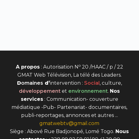
o
A propos
: Autorisation N
20 /HAAC / p / 22
GMAT Web Télévision, La télé des Leaders.
D
omaines
d’
intervention
:
Social
, culture,
développement
et
environnement
.
Nos
services
: Communication- couverture
médiatique -Pub- Partenariat- documentaires,
publi-reportages, annonces et autres ...
gmatwebtv@gmail.com
Siège : Abové Rue Badjonopé, Lomé Togo.
Nous