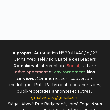
o
A propos
: Autorisation N
20 /HAAC / p / 22
GMAT Web Télévision, La télé des Leaders.
D
omaines
d’
intervention
:
Social
, culture,
développement
et
environnement
.
Nos
services
: Communication- couverture
médiatique -Pub- Partenariat- documentaires,
publi-reportages, annonces et autres ...
gmatwebtv@gmail.com
Siège : Abové Rue Badjonopé, Lomé Togo.
Nous