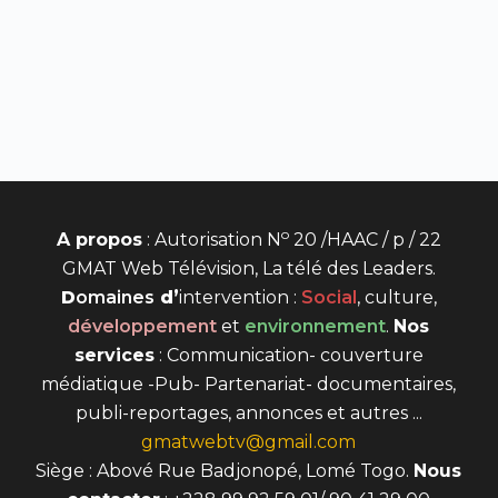
o
A propos
: Autorisation N
20 /HAAC / p / 22
GMAT Web Télévision, La télé des Leaders.
D
omaines
d’
intervention
:
Social
, culture,
développement
et
environnement
.
Nos
services
: Communication- couverture
médiatique -Pub- Partenariat- documentaires,
publi-reportages, annonces et autres ...
gmatwebtv@gmail.com
Siège : Abové Rue Badjonopé, Lomé Togo.
Nous