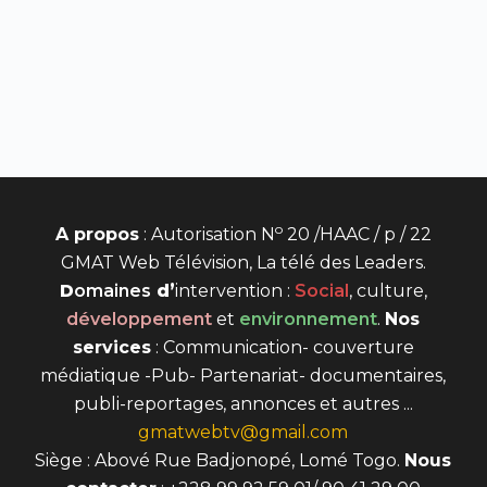
o
A propos
: Autorisation N
20 /HAAC / p / 22
GMAT Web Télévision, La télé des Leaders.
D
omaines
d’
intervention
:
Social
, culture,
développement
et
environnement
.
Nos
services
: Communication- couverture
médiatique -Pub- Partenariat- documentaires,
publi-reportages, annonces et autres ...
gmatwebtv@gmail.com
Siège : Abové Rue Badjonopé, Lomé Togo.
Nous