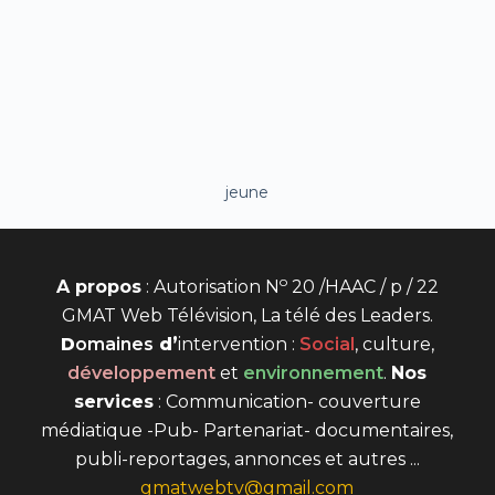
jeune
o
A propos
: Autorisation N
20 /HAAC / p / 22
GMAT Web Télévision, La télé des Leaders.
D
omaines
d’
intervention
:
Social
, culture,
développement
et
environnement
.
Nos
services
: Communication- couverture
médiatique -Pub- Partenariat- documentaires,
publi-reportages, annonces et autres ...
gmatwebtv@gmail.com