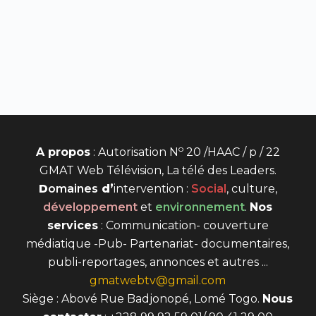
o
A propos
: Autorisation N
20 /HAAC / p / 22
GMAT Web Télévision, La télé des Leaders.
D
omaines
d’
intervention
:
Social
, culture,
développement
et
environnement
.
Nos
services
: Communication- couverture
médiatique -Pub- Partenariat- documentaires,
publi-reportages, annonces et autres ...
gmatwebtv@gmail.com
Siège : Abové Rue Badjonopé, Lomé Togo.
Nous