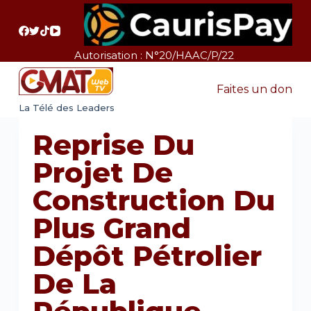
P
a
s
Autorisation : N°20/HAAC/P/22
s
e
Faites un don
r
La Télé des Leaders
a
Reprise Du
u
c
Projet De
o
Construction Du
n
t
Plus Grand
e
Dépôt Pétrolier
n
u
De La