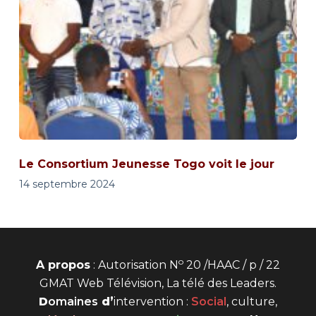
Le Consortium Jeunesse Togo voit le jour
14 septembre 2024
o
A propos
: Autorisation N
20 /HAAC / p / 22
GMAT Web Télévision, La télé des Leaders.
D
omaines
d’
intervention
:
Social
, culture,