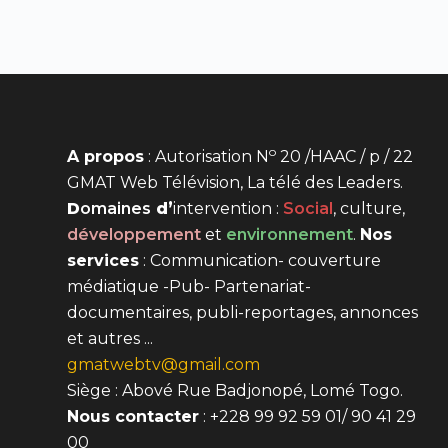
o
A propos
: Autorisation N
20 /HAAC / p / 22
GMAT Web Télévision, La télé des Leaders.
D
omaines
d’
intervention
:
Social
, culture,
développement
et
environnement
.
Nos
services
: Communication- couverture
médiatique -Pub- Partenariat-
documentaires, publi-reportages, annonces
et autres ...
gmatwebtv@gmail.com
Siège : Abové Rue Badjonopé, Lomé Togo.
Nous contacter
: +228 99 92 59 01/ 90 41 29
00