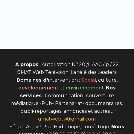
o
A propos
: Autorisation N
20 /HAAC / p / 22
GMAT Web Télévision, La télé des Leaders.
D
omaines
d’
intervention
:
Social
, culture,
développement
et
environnement
.
Nos
services
: Communication- couverture
médiatique -Pub- Partenariat- documentaires,
publi-reportages, annonces et autres ...
gmatwebtv@gmail.com
Siège : Abové Rue Badjonopé, Lomé Togo.
Nous