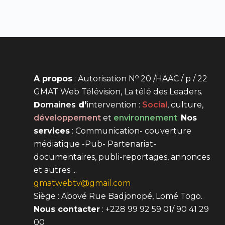
o
A propos
: Autorisation N
20 /HAAC / p / 22
GMAT Web Télévision, La télé des Leaders.
D
omaines
d’
intervention
:
Social
, culture,
développement
et
environnement
.
Nos
services
: Communication- couverture
médiatique -Pub- Partenariat-
documentaires, publi-reportages, annonces
et autres ...
gmatwebtv@gmail.com
Siège : Abové Rue Badjonopé, Lomé Togo.
Nous contacter
: +228 99 92 59 01/ 90 41 29
00