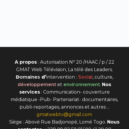
o
A propos
: Autorisation N
20 /HAAC / p / 22
GMAT Web Télévision, La télé des Leaders.
D
omaines
d’
intervention
:
Social
, culture,
développement
et
environnement
.
Nos
services
: Communication- couverture
médiatique -Pub- Partenariat- documentaires,
publi-reportages, annonces et autres ...
gmatwebtv@gmail.com
Siège : Abové Rue Badjonopé, Lomé Togo.
Nous