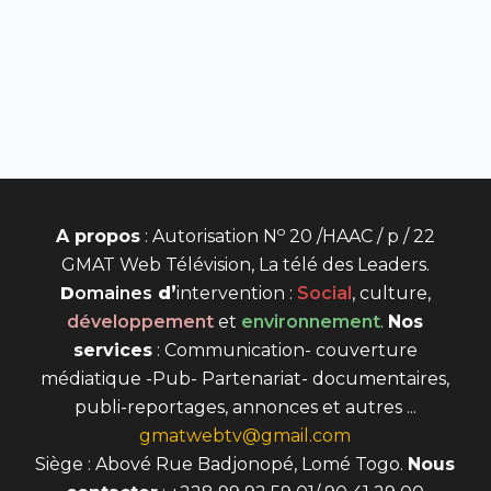
o
A propos
: Autorisation N
20 /HAAC / p / 22
GMAT Web Télévision, La télé des Leaders.
D
omaines
d’
intervention
:
Social
, culture,
développement
et
environnement
.
Nos
services
: Communication- couverture
médiatique -Pub- Partenariat- documentaires,
publi-reportages, annonces et autres ...
gmatwebtv@gmail.com
Siège : Abové Rue Badjonopé, Lomé Togo.
Nous