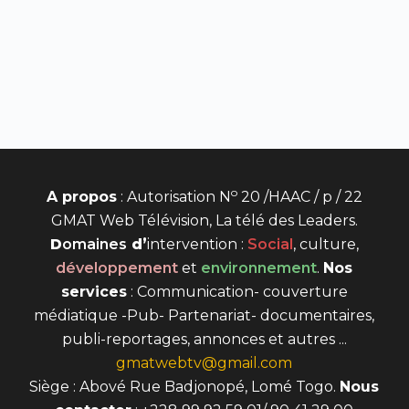
o
A propos
: Autorisation N
20 /HAAC / p / 22
GMAT Web Télévision, La télé des Leaders.
D
omaines
d’
intervention
:
Social
, culture,
développement
et
environnement
.
Nos
services
: Communication- couverture
médiatique -Pub- Partenariat- documentaires,
publi-reportages, annonces et autres ...
gmatwebtv@gmail.com
Siège : Abové Rue Badjonopé, Lomé Togo.
Nous