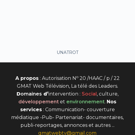
UNATROT
o
A propos
: Autorisation N
20 /HAAC / p / 22
GMAT Web Télévision, La télé des Leaders.
D
omaines
d’
intervention
:
Social
, culture,
développement
et
environnement
.
Nos
services
: Communication- couverture
médiatique -Pub- Partenariat- documentaires,
publi-reportages, annonces et autres ...
gmatwebtv@gmail.com