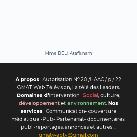
Mme BELI Atafèinam
o
A propos
: Autorisation N
20 /HAAC / p / 22
GMAT Web Télévision, La télé des Leaders.
D
omaines
d’
intervention
:
Social
, culture,
développement
et
environnement
.
Nos
services
: Communication- couverture
médiatique -Pub- Partenariat- documentaires,
publi-reportages, annonces et autres ...
gmatwebtv@gmail.com