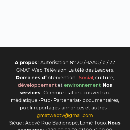
o
A propos
: Autorisation N
20 /HAAC / p / 22
GMAT Web Télévision, La télé des Leaders.
D
omaines
d’
intervention
:
Social
, culture,
développement
et
environnement
.
Nos
services
: Communication- couverture
médiatique -Pub- Partenariat- documentaires,
publi-reportages, annonces et autres ...
gmatwebtv@gmail.com
Siège : Abové Rue Badjonopé, Lomé Togo.
Nous