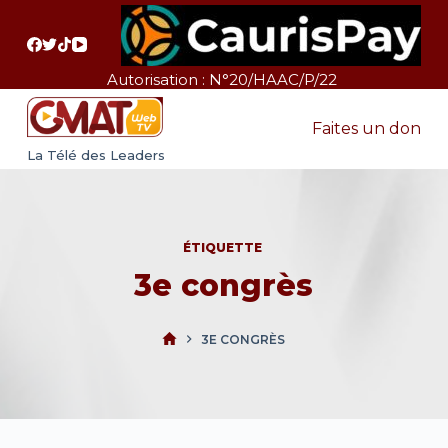
P
a
s
Autorisation : N°20/HAAC/P/22
s
e
Faites un don
r
La Télé des Leaders
a
u
c
ÉTIQUETTE
o
3e congrès
n
t
e
3E CONGRÈS
n
u