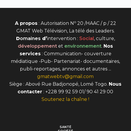
o
A propos
: Autorisation N
20 /HAAC / p / 22
GMAT Web Télévision, La télé des Leaders.
D
omaines
d’
intervention
:
Social
, culture,
développement
et
environnement
.
Nos
services
: Communication- couverture
médiatique -Pub- Partenariat- documentaires,
publi-reportages, annonces et autres ...
gmatwebtv@gmail.com
Siège : Abové Rue Badjonopé, Lomé Togo.
Nous
contacter
: +228 99 92 59 01/ 90 41 29 00
Soutenez la chaîne !
SANTÉ