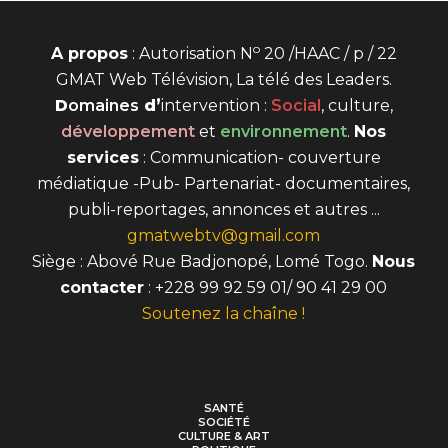
o
A propos
: Autorisation N
20 /HAAC / p / 22
GMAT Web Télévision, La télé des Leaders.
D
omaines
d’
intervention
:
Social
, culture,
développement
et
environnement
.
Nos
services
: Communication- couverture
médiatique -Pub- Partenariat- documentaires,
publi-reportages, annonces et autres ...
gmatwebtv@gmail.com
Siège : Abové Rue Badjonopé, Lomé Togo.
Nous
contacter
: +228 99 92 59 01/ 90 41 29 00
Soutenez la chaîne !
SANTÉ
SOCIÉTÉ
CULTURE & ART