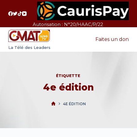
P
a
s
Autorisation : N°20/HAAC/P/22
s
e
Faites un don
r
La Télé des Leaders
a
u
c
ÉTIQUETTE
o
4e édition
n
t
e
4E ÉDITION
n
u