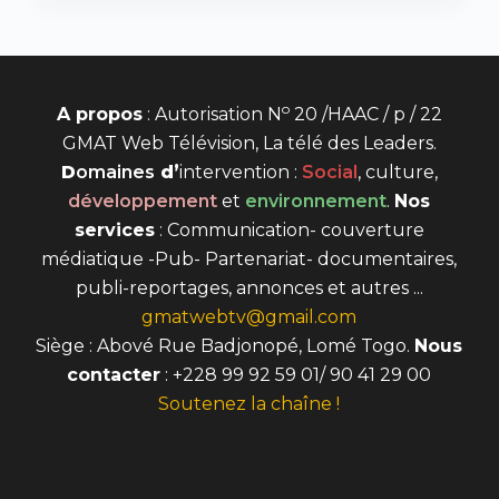
o
A propos
: Autorisation N
20 /HAAC / p / 22
GMAT Web Télévision, La télé des Leaders.
D
omaines
d’
intervention
:
Social
, culture,
développement
et
environnement
.
Nos
services
: Communication- couverture
médiatique -Pub- Partenariat- documentaires,
publi-reportages, annonces et autres ...
gmatwebtv@gmail.com
Siège : Abové Rue Badjonopé, Lomé Togo.
Nous
contacter
: +228 99 92 59 01/ 90 41 29 00
Soutenez la chaîne !