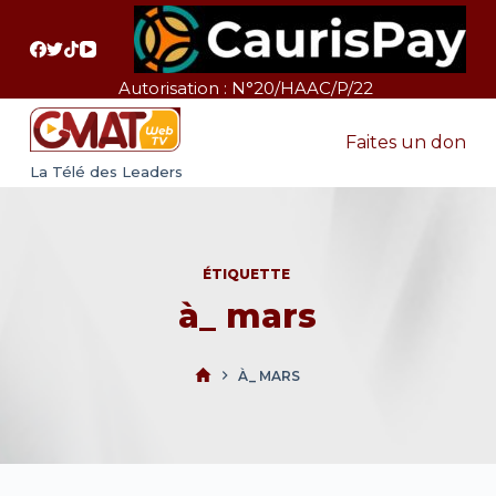
P
a
s
Autorisation : N°20/HAAC/P/22
s
e
Faites un don
r
La Télé des Leaders
a
u
c
ÉTIQUETTE
o
à_ mars
n
t
e
À_ MARS
n
u