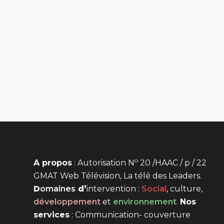
o
A propos
: Autorisation N
20 /HAAC / p / 22
GMAT Web Télévision, La télé des Leaders.
D
omaines
d’
intervention
:
Social
, culture,
développement
et
environnement
.
Nos
services
: Communication- couverture