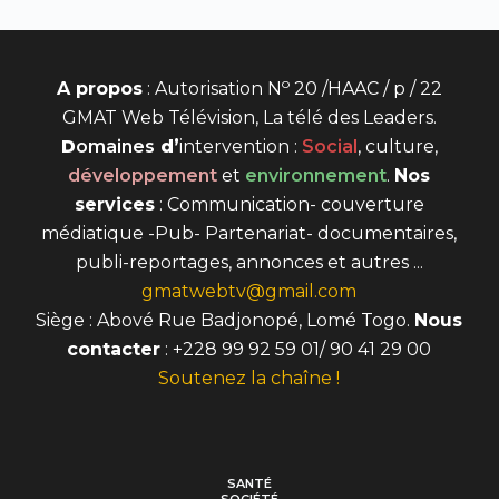
o
A propos
: Autorisation N
20 /HAAC / p / 22
GMAT Web Télévision, La télé des Leaders.
D
omaines
d’
intervention
:
Social
, culture,
développement
et
environnement
.
Nos
services
: Communication- couverture
médiatique -Pub- Partenariat- documentaires,
publi-reportages, annonces et autres ...
gmatwebtv@gmail.com
Siège : Abové Rue Badjonopé, Lomé Togo.
Nous
contacter
: +228 99 92 59 01/ 90 41 29 00
Soutenez la chaîne !
SANTÉ