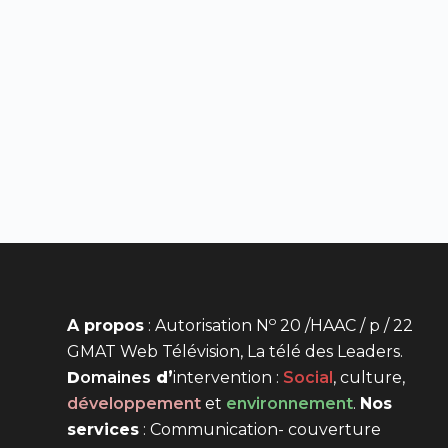
o
A propos
: Autorisation N
20 /HAAC / p / 22
GMAT Web Télévision, La télé des Leaders.
D
omaines
d’
intervention
:
Social
, culture,
développement
et
environnement
.
Nos
services
: Communication- couverture