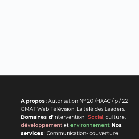
o
A propos
: Autorisation N
20 /HAAC / p / 22
GMAT Web Télévision, La télé des Leaders.
D
omaines
d’
intervention
:
Social
, culture,
développement
et
environnement
.
Nos
services
: Communication- couverture