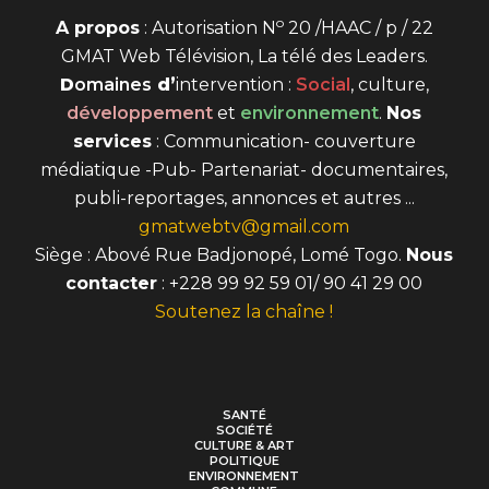
o
A propos
: Autorisation N
20 /HAAC / p / 22
GMAT Web Télévision, La télé des Leaders.
D
omaines
d’
intervention
:
Social
, culture,
développement
et
environnement
.
Nos
services
: Communication- couverture
médiatique -Pub- Partenariat- documentaires,
publi-reportages, annonces et autres ...
gmatwebtv@gmail.com
Siège : Abové Rue Badjonopé, Lomé Togo.
Nous
contacter
: +228 99 92 59 01/ 90 41 29 00
Soutenez la chaîne !
SANTÉ
SOCIÉTÉ
CULTURE & ART
POLITIQUE
ENVIRONNEMENT