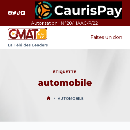
P
a
s
Autorisation : N°20/HAAC/P/22
s
e
Faites un don
r
La Télé des Leaders
a
u
c
ÉTIQUETTE
o
automobile
n
t
e
AUTOMOBILE
n
u