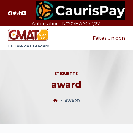
P
a
s
Autorisation : N°20/HAAC/P/22
s
e
Faites un don
r
La Télé des Leaders
a
u
c
ÉTIQUETTE
o
award
n
t
e
AWARD
n
u