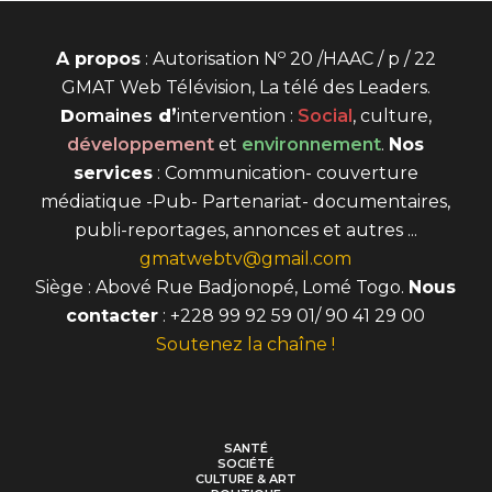
o
A propos
: Autorisation N
20 /HAAC / p / 22
GMAT Web Télévision, La télé des Leaders.
D
omaines
d’
intervention
:
Social
, culture,
développement
et
environnement
.
Nos
services
: Communication- couverture
médiatique -Pub- Partenariat- documentaires,
publi-reportages, annonces et autres ...
gmatwebtv@gmail.com
Siège : Abové Rue Badjonopé, Lomé Togo.
Nous
contacter
: +228 99 92 59 01/ 90 41 29 00
Soutenez la chaîne !
SANTÉ
SOCIÉTÉ
CULTURE & ART