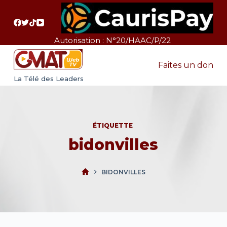
P
a
s
Autorisation : N°20/HAAC/P/22
s
e
Faites un don
r
La Télé des Leaders
a
u
c
ÉTIQUETTE
o
bidonvilles
n
t
e
BIDONVILLES
n
u