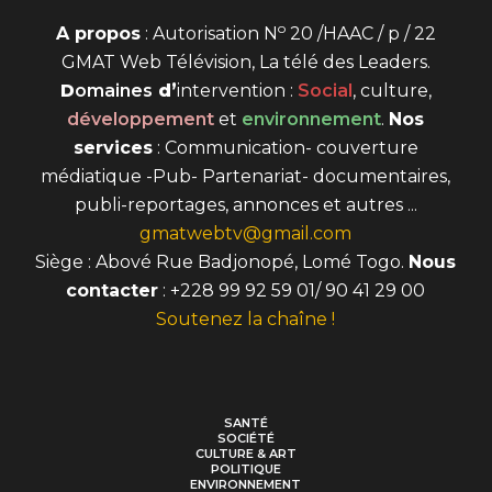
o
A propos
: Autorisation N
20 /HAAC / p / 22
GMAT Web Télévision, La télé des Leaders.
D
omaines
d’
intervention
:
Social
, culture,
développement
et
environnement
.
Nos
services
: Communication- couverture
médiatique -Pub- Partenariat- documentaires,
publi-reportages, annonces et autres ...
gmatwebtv@gmail.com
Siège : Abové Rue Badjonopé, Lomé Togo.
Nous
contacter
: +228 99 92 59 01/ 90 41 29 00
Soutenez la chaîne !
SANTÉ
SOCIÉTÉ
CULTURE & ART
POLITIQUE
ENVIRONNEMENT