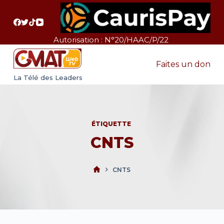
P
a
s
Autorisation : N°20/HAAC/P/22
s
e
Faites un don
r
La Télé des Leaders
a
u
c
ÉTIQUETTE
o
CNTS
n
t
e
CNTS
n
u