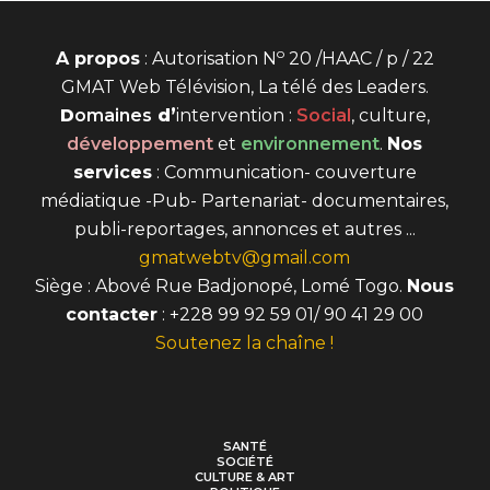
o
A propos
: Autorisation N
20 /HAAC / p / 22
GMAT Web Télévision, La télé des Leaders.
D
omaines
d’
intervention
:
Social
, culture,
développement
et
environnement
.
Nos
services
: Communication- couverture
médiatique -Pub- Partenariat- documentaires,
publi-reportages, annonces et autres ...
gmatwebtv@gmail.com
Siège : Abové Rue Badjonopé, Lomé Togo.
Nous
contacter
: +228 99 92 59 01/ 90 41 29 00
Soutenez la chaîne !
SANTÉ
SOCIÉTÉ
CULTURE & ART