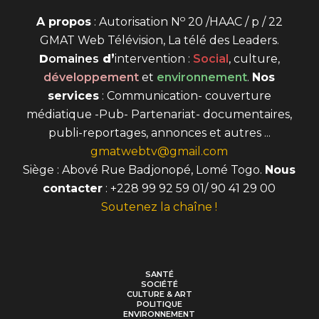
o
A propos
: Autorisation N
20 /HAAC / p / 22
GMAT Web Télévision, La télé des Leaders.
D
omaines
d’
intervention
:
Social
, culture,
développement
et
environnement
.
Nos
services
: Communication- couverture
médiatique -Pub- Partenariat- documentaires,
publi-reportages, annonces et autres ...
gmatwebtv@gmail.com
Siège : Abové Rue Badjonopé, Lomé Togo.
Nous
contacter
: +228 99 92 59 01/ 90 41 29 00
Soutenez la chaîne !
SANTÉ
SOCIÉTÉ
CULTURE & ART
POLITIQUE
ENVIRONNEMENT