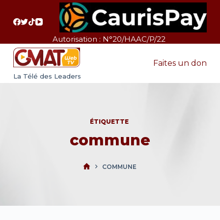
P
a
s
Autorisation : N°20/HAAC/P/22
s
e
Faites un don
r
La Télé des Leaders
a
u
c
ÉTIQUETTE
o
commune
n
t
e
COMMUNE
n
u