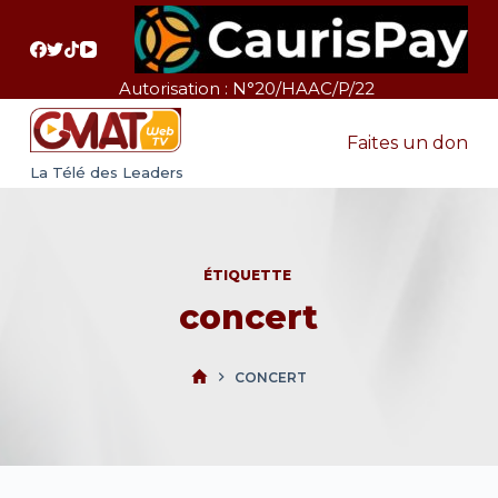
P
a
s
Autorisation : N°20/HAAC/P/22
s
e
Faites un don
r
La Télé des Leaders
a
u
c
ÉTIQUETTE
o
concert
n
t
e
CONCERT
n
u