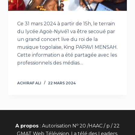
Ce 31 mars 2024 à partir de 15h, le terrain
du lycée Agoè-Nyivé1 va être secoué par
un grand concert live du roi de la
musique togolaise, King PAPAVI MENSAH.
Cette information a été partagée avec les
professionnels des médias…
ACHIRAF ALI
22 MARS 2024
o
A propos
: Autorisation N
20 /HAAC / p / 22
GMAT Web Télévision, La télé des Leaders.