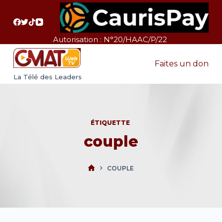
P
a
s
Autorisation : N°20/HAAC/P/22
s
e
Faites un don
r
La Télé des Leaders
a
u
c
ÉTIQUETTE
o
couple
n
t
e
COUPLE
n
u