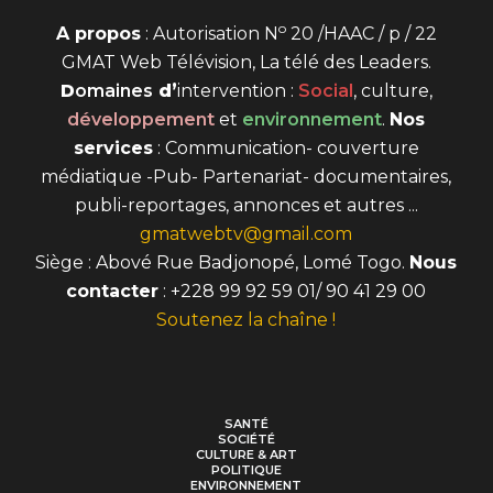
o
A propos
: Autorisation N
20 /HAAC / p / 22
GMAT Web Télévision, La télé des Leaders.
D
omaines
d’
intervention
:
Social
, culture,
développement
et
environnement
.
Nos
services
: Communication- couverture
médiatique -Pub- Partenariat- documentaires,
publi-reportages, annonces et autres ...
gmatwebtv@gmail.com
Siège : Abové Rue Badjonopé, Lomé Togo.
Nous
contacter
: +228 99 92 59 01/ 90 41 29 00
Soutenez la chaîne !
SANTÉ
SOCIÉTÉ
CULTURE & ART
POLITIQUE
ENVIRONNEMENT