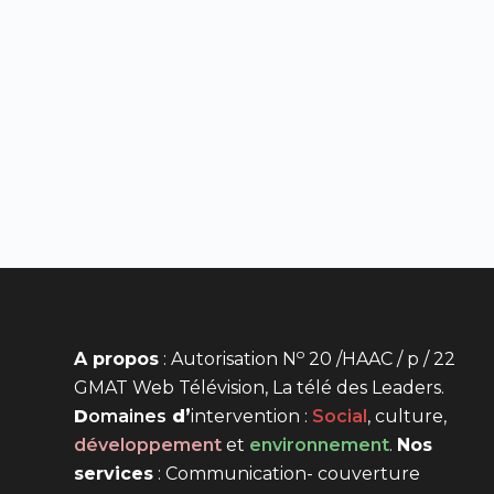
o
A propos
: Autorisation N
20 /HAAC / p / 22
GMAT Web Télévision, La télé des Leaders.
D
omaines
d’
intervention
:
Social
, culture,
développement
et
environnement
.
Nos
services
: Communication- couverture