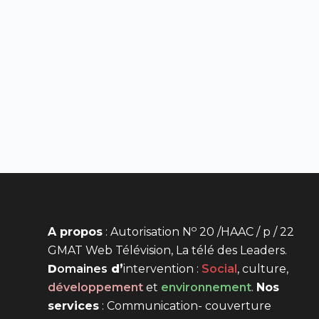
o
A propos
: Autorisation N
20 /HAAC / p / 22
GMAT Web Télévision, La télé des Leaders.
D
omaines
d’
intervention
:
Social
, culture,
développement
et
environnement
.
Nos
services
: Communication- couverture