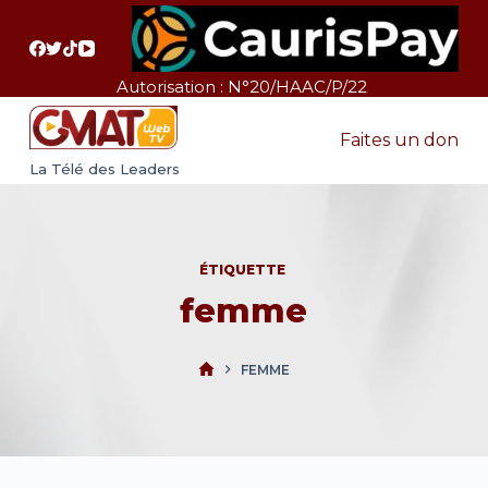
P
a
s
Autorisation : N°20/HAAC/P/22
s
e
Faites un don
r
La Télé des Leaders
a
u
c
ÉTIQUETTE
o
femme
n
t
e
FEMME
n
u