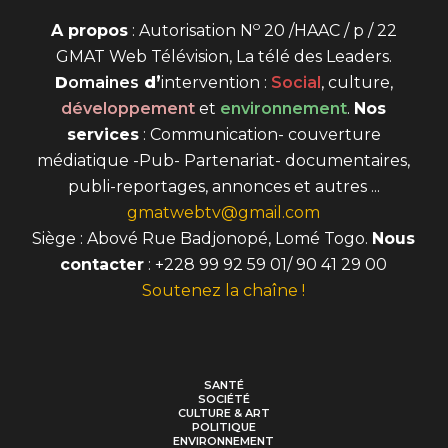
o
A propos
: Autorisation N
20 /HAAC / p / 22
GMAT Web Télévision, La télé des Leaders.
D
omaines
d’
intervention
:
Social
, culture,
développement
et
environnement
.
Nos
services
: Communication- couverture
médiatique -Pub- Partenariat- documentaires,
publi-reportages, annonces et autres ...
gmatwebtv@gmail.com
Siège : Abové Rue Badjonopé, Lomé Togo.
Nous
contacter
: +228 99 92 59 01/ 90 41 29 00
Soutenez la chaîne !
SANTÉ
SOCIÉTÉ
CULTURE & ART
POLITIQUE
ENVIRONNEMENT