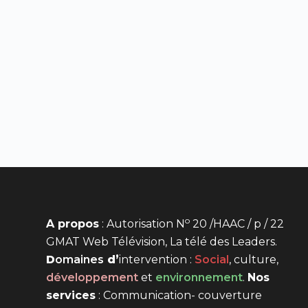
o
A propos
: Autorisation N
20 /HAAC / p / 22
GMAT Web Télévision, La télé des Leaders.
D
omaines
d’
intervention
:
Social
, culture,
développement
et
environnement
.
Nos
services
: Communication- couverture