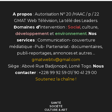
o
A propos
: Autorisation N
20 /HAAC / p / 22
GMAT Web Télévision, La télé des Leaders.
D
omaines
d’
intervention
:
Social
, culture,
développement
et
environnement
.
Nos
services
: Communication- couverture
médiatique -Pub- Partenariat- documentaires,
publi-reportages, annonces et autres ...
gmatwebtv@gmail.com
Siège : Abové Rue Badjonopé, Lomé Togo.
Nous
contacter
: +228 99 92 59 01/ 90 41 29 00
Soutenez la chaîne !
SANTÉ
SOCIÉTÉ
CULTURE & ART