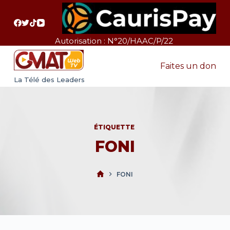
P
a
s
Autorisation : N°20/HAAC/P/22
s
e
Faites un don
r
La Télé des Leaders
a
u
c
ÉTIQUETTE
o
FONI
n
t
e
FONI
n
u