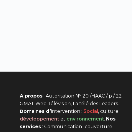
o
A propos
: Autorisation N
20 /HAAC / p / 22
GMAT Web Télévision, La télé des Leaders.
D
omaines
d’
intervention
:
Social
, culture,
développement
et
environnement
.
Nos
services
: Communication- couverture