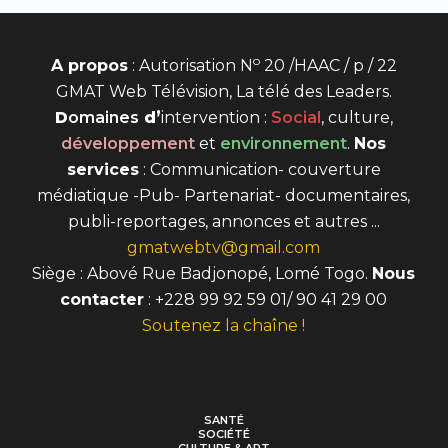
o
A propos
: Autorisation N
20 /HAAC / p / 22
GMAT Web Télévision, La télé des Leaders.
D
omaines
d’
intervention
:
Social
, culture,
développement
et
environnement
.
Nos
services
: Communication- couverture
médiatique -Pub- Partenariat- documentaires,
publi-reportages, annonces et autres ...
gmatwebtv@gmail.com
Siège : Abové Rue Badjonopé, Lomé Togo.
Nous
contacter
: +228 99 92 59 01/ 90 41 29 00
Soutenez la chaîne !
SANTÉ
SOCIÉTÉ