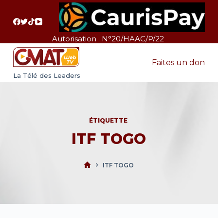
P
a
s
Autorisation : N°20/HAAC/P/22
s
e
Faites un don
r
La Télé des Leaders
a
u
c
ÉTIQUETTE
o
ITF TOGO
n
t
e
ITF TOGO
n
u