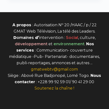
o
A propos
: Autorisation N
20 /HAAC / p / 22
GMAT Web Télévision, La télé des Leaders.
D
omaines
d’
intervention
:
Social
, culture,
développement
et
environnement
.
Nos
services
: Communication- couverture
médiatique -Pub- Partenariat- documentaires,
publi-reportages, annonces et autres ...
gmatwebtv@gmail.com
Siège : Abové Rue Badjonopé, Lomé Togo.
Nous
contacter
: +228 99 92 59 01/ 90 41 29 00
Soutenez la chaîne !