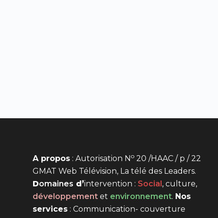
o
A propos
: Autorisation N
20 /HAAC / p / 22
GMAT Web Télévision, La télé des Leaders.
D
omaines
d’
intervention
:
Social
, culture,
développement
et
environnement
.
Nos
services
: Communication- couverture