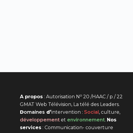
o
A propos
: Autorisation N
20 /HAAC / p / 22
GMAT Web Télévision, La télé des Leaders.
D
omaines
d’
intervention
:
Social
, culture,
développement
et
environnement
.
Nos
services
: Communication- couverture