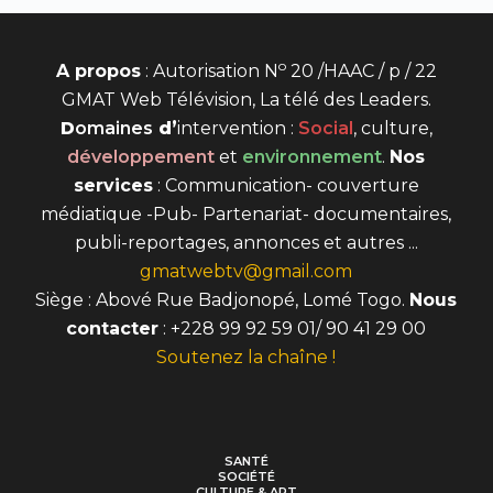
o
A propos
: Autorisation N
20 /HAAC / p / 22
GMAT Web Télévision, La télé des Leaders.
D
omaines
d’
intervention
:
Social
, culture,
développement
et
environnement
.
Nos
services
: Communication- couverture
médiatique -Pub- Partenariat- documentaires,
publi-reportages, annonces et autres ...
gmatwebtv@gmail.com
Siège : Abové Rue Badjonopé, Lomé Togo.
Nous
contacter
: +228 99 92 59 01/ 90 41 29 00
Soutenez la chaîne !
SANTÉ
SOCIÉTÉ
CULTURE & ART