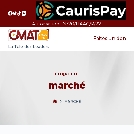
P
a
s
Autorisation : N°20/HAAC/P/22
s
e
Faites un don
r
La Télé des Leaders
a
u
c
ÉTIQUETTE
o
marché
n
t
e
MARCHÉ
n
u