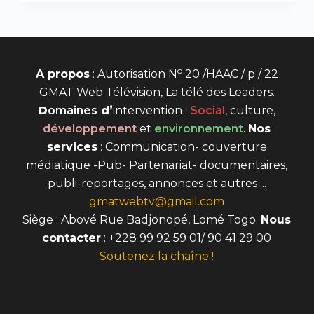
o
A propos
: Autorisation N
20 /HAAC / p / 22
GMAT Web Télévision, La télé des Leaders.
D
omaines
d’
intervention
:
Social
, culture,
développement
et
environnement
.
Nos
services
: Communication- couverture
médiatique -Pub- Partenariat- documentaires,
publi-reportages, annonces et autres ...
gmatwebtv@gmail.com
Siège : Abové Rue Badjonopé, Lomé Togo.
Nous
contacter
: +228 99 92 59 01/ 90 41 29 00
Soutenez la chaîne !