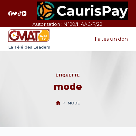
P
a
s
Autorisation : N°20/HAAC/P/22
s
e
Faites un don
r
La Télé des Leaders
a
u
c
ÉTIQUETTE
o
mode
n
t
e
MODE
n
u