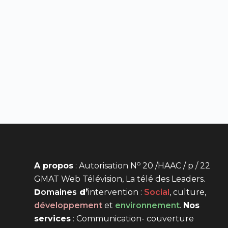
o
A propos
: Autorisation N
20 /HAAC / p / 22
GMAT Web Télévision, La télé des Leaders.
D
omaines
d’
intervention
:
Social
, culture,
développement
et
environnement
.
Nos
services
: Communication- couverture