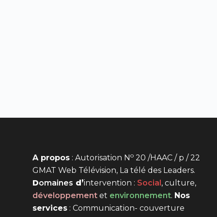
o
A propos
: Autorisation N
20 /HAAC / p / 22
GMAT Web Télévision, La télé des Leaders.
D
omaines
d’
intervention
:
Social
, culture,
développement
et
environnement
.
Nos
services
: Communication- couverture