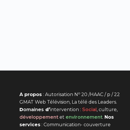
o
A propos
: Autorisation N
20 /HAAC / p / 22
GMAT Web Télévision, La télé des Leaders.
D
omaines
d’
intervention
:
Social
, culture,
développement
et
environnement
.
Nos
services
: Communication- couverture