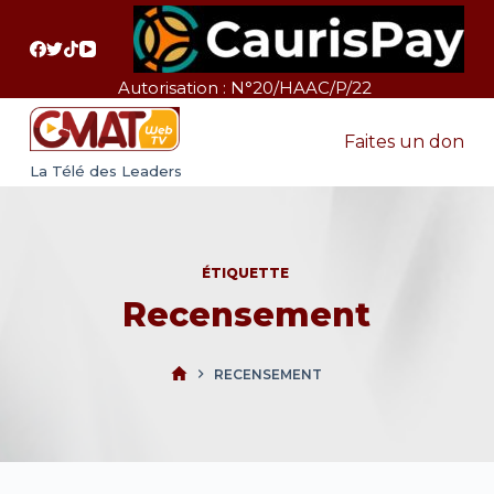
P
a
s
Autorisation : N°20/HAAC/P/22
s
e
Faites un don
r
La Télé des Leaders
a
u
c
ÉTIQUETTE
o
Recensement
n
t
e
RECENSEMENT
n
u