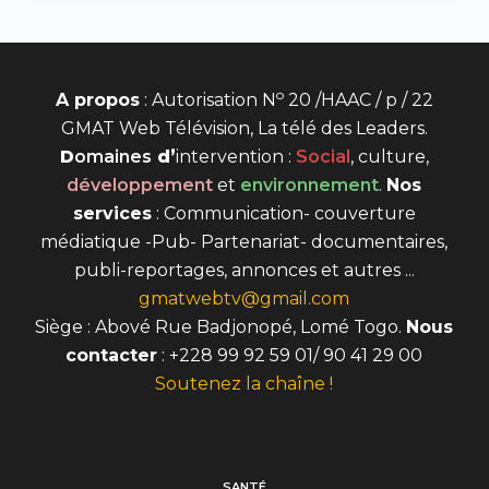
o
A propos
: Autorisation N
20 /HAAC / p / 22
GMAT Web Télévision, La télé des Leaders.
D
omaines
d’
intervention
:
Social
, culture,
développement
et
environnement
.
Nos
services
: Communication- couverture
médiatique -Pub- Partenariat- documentaires,
publi-reportages, annonces et autres ...
gmatwebtv@gmail.com
Siège : Abové Rue Badjonopé, Lomé Togo.
Nous
contacter
: +228 99 92 59 01/ 90 41 29 00
Soutenez la chaîne !
SANTÉ