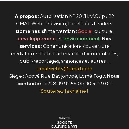
o
A propos
: Autorisation N
20 /HAAC / p / 22
GMAT Web Télévision, La télé des Leaders.
D
omaines
d’
intervention
:
Social
, culture,
développement
et
environnement
.
Nos
services
: Communication- couverture
médiatique -Pub- Partenariat- documentaires,
publi-reportages, annonces et autres ...
gmatwebtv@gmail.com
Siège : Abové Rue Badjonopé, Lomé Togo.
Nous
contacter
: +228 99 92 59 01/ 90 41 29 00
Soutenez la chaîne !
SANTÉ
SOCIÉTÉ
CULTURE & ART