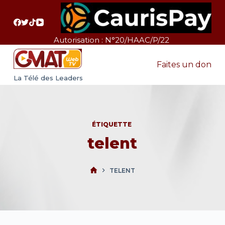
P
a
s
Autorisation : N°20/HAAC/P/22
s
e
Faites un don
r
La Télé des Leaders
a
u
c
ÉTIQUETTE
o
telent
n
t
e
TELENT
n
u