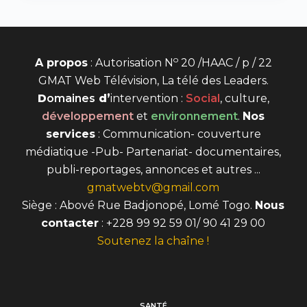
o
A propos
: Autorisation N
20 /HAAC / p / 22
GMAT Web Télévision, La télé des Leaders.
D
omaines
d’
intervention
:
Social
, culture,
développement
et
environnement
.
Nos
services
: Communication- couverture
médiatique -Pub- Partenariat- documentaires,
publi-reportages, annonces et autres ...
gmatwebtv@gmail.com
Siège : Abové Rue Badjonopé, Lomé Togo.
Nous
contacter
: +228 99 92 59 01/ 90 41 29 00
Soutenez la chaîne !
SANTÉ