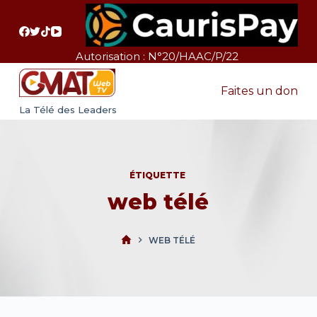
P
a
s
Autorisation : N°20/HAAC/P/22
s
e
Faites un don
r
La Télé des Leaders
a
u
c
ÉTIQUETTE
o
web télé
n
t
e
WEB TÉLÉ
n
u