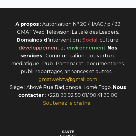
o
A propos
: Autorisation N
20 /HAAC / p / 22
GMAT Web Télévision, La télé des Leaders.
D
omaines
d’
intervention
:
Social
, culture,
développement
et
environnement
.
Nos
services
: Communication- couverture
médiatique -Pub- Partenariat- documentaires,
publi-reportages, annonces et autres ...
gmatwebtv@gmail.com
Siège : Abové Rue Badjonopé, Lomé Togo.
Nous
contacter
: +228 99 92 59 01/ 90 41 29 00
Soutenez la chaîne !
SANTÉ